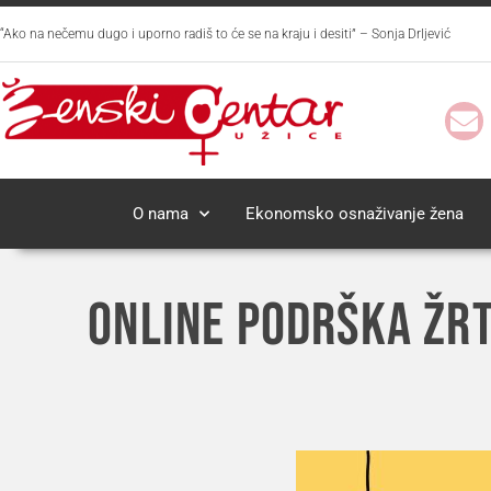
“Ako na nečemu dugo i uporno radiš to će se na kraju i desiti” – Sonja Drljević
O nama
Ekonomsko osnaživanje žena
ONLINE PODRŠKA ŽR