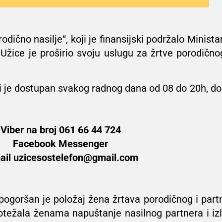
odično nasilje“, koji je finansijski podržalo Minista
 Užice je proširio svoju uslugu za žrtve porodično
i je dostupan svakog radnog dana od 08 do 20h, do
Viber na broj 061 66 44 724
Facebook Messenger
ail uzicesostelefon@gmail.com
goršan je položaj žena žrtava porodičnog i partn
težala ženama napuštanje nasilnog partnera i izla