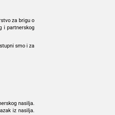
rstvo za brigu o
g i partnerskog
stupni smo i za
erskog nasilja.
zak iz nasilja.