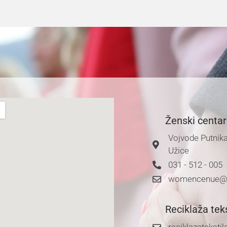
Ženski centar
Vojvode Putnika
Užice
031 - 512 - 005
womencenue@
Reciklaža teks
reciklazatekst