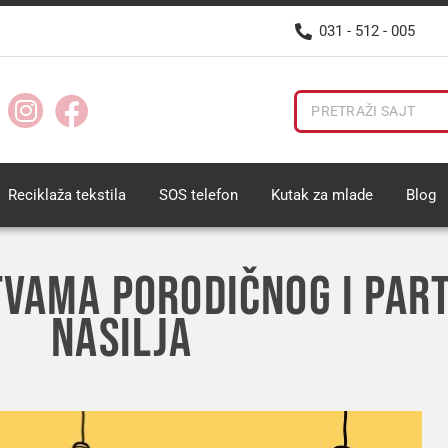
031 - 512 - 005
Reciklaža tekstila
SOS telefon
Kutak za mlade
Blog
TVAMA PORODIČNOG I PAR
NASILJA