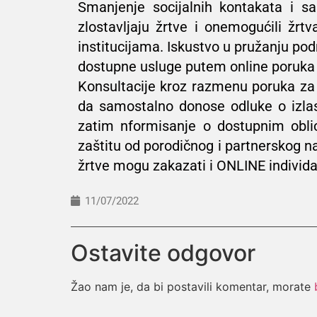
Smanjenje socijalnih kontakata i sa
zlostavljaju žrtve i onemogućili žr
institucijama. Iskustvo u pružanju po
dostupne usluge putem online poruka 
Konsultacije kroz razmenu poruka za c
da samostalno donose odluke o izlask
zatim nformisanje o dostupnim obli
zaštitu od porodičnog i partnerskog n
žrtve mogu zakazati i ONLINE individa
11/07/2022
Ostavite odgovor
Žao nam je, da bi postavili komentar, morate