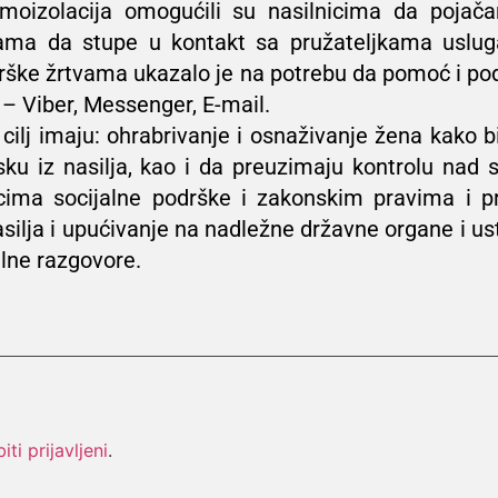
moizolacija omogućili su nasilnicima da pojačan
tvama da stupe u kontakt sa pružateljkama uslug
drške žrtvama ukazalo je na potrebu da pomoć i po
– Viber, Messenger, E-mail.
ilj imaju: ohrabrivanje i osnaživanje žena kako b
u iz nasilja, kao i da preuzimaju kontrolu nad 
cima socijalne podrške i zakonskim pravima i 
asilja i upućivanje na nadležne državne organe i u
lne razgovore.
biti prijavljeni
.