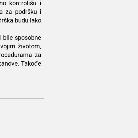
o kontrolišu i
a za podršku i
drška budu lako
i bile sposobne
svojim životom,
procedurama za
stanove. Takođe