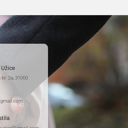
 Užice
 br. 2a, 31000
gmail.com
tila
ilauzice@gmail.com