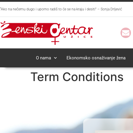
“Ako na nečemu dugo i uporno radiš to će se na kraju i desiti” – Sonja Drljević
O nama
Ekonomsko osnaživanje žena
Term Conditions