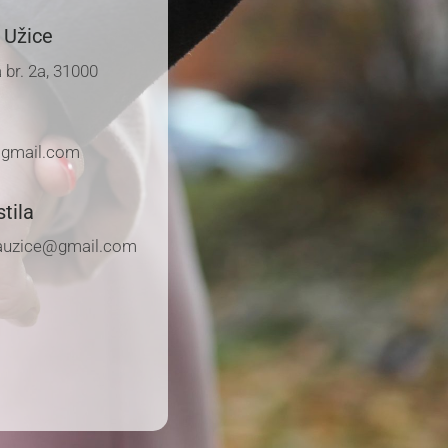
 Užice
 br. 2a, 31000
gmail.com
tila
ilauzice@gmail.com
5