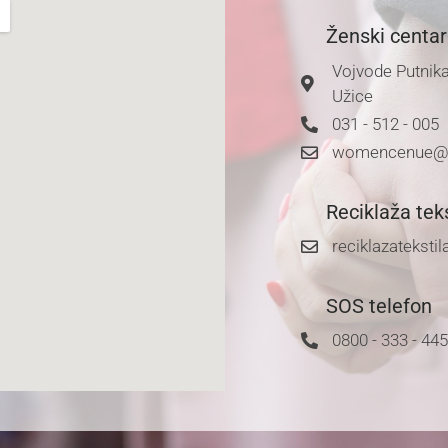
Ženski centar
Vojvode Putnika
Užice
031 - 512 - 005
womencenue@
Reciklaža teks
reciklazatekst
SOS telefon
0800 - 333 - 44